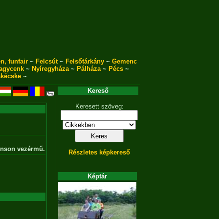
n, funfair
~
Felcsút
~
Felsőtárkány
~
Gemenc
agycenk
~
Nyíregyháza
~
Pálháza
~
Pécs
~
akécske
~
Kereső
Keresett szöveg:
enson vezérmű.
Részletes képkereső
Képtár