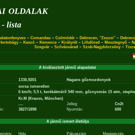
i oldalak
- lista
alatonfenyves
~
Comandau
~
Csömödér
~
Debrecen, "Zsuzsi"
~
Debrece
Hortobágy
~
Kaszó
~
Kemence
~
Királyrét
~
Lillafüred
~
Mesztegnyő
~
N
Szegvár
~
Szilvásvárad
~
Szob-Nagybörzsöny
~
Tisz
A kiválasztott jármű alapadatai
1330,9201
Hagans gőzmozdonyok
sorsa ismeretlen
6 km/h; 5,5 t, kerékátmérő 540 mm, gőznyomás 15 atm, steph
Kr.M (Krauss, München)
....
Jelleg:
Cn2t
év:
3827/1898
Nyomtáv:
600
A jármű ismert életútja
emény
Hely
Pályaszám
Megjegyzés