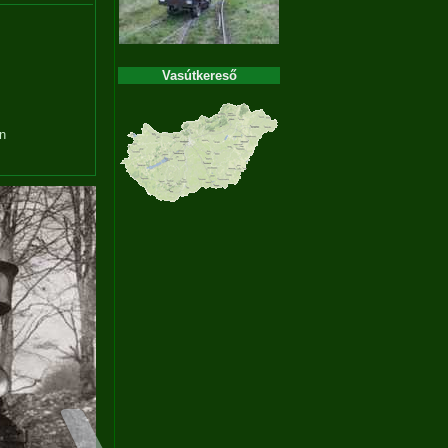
Vasútkereső
en