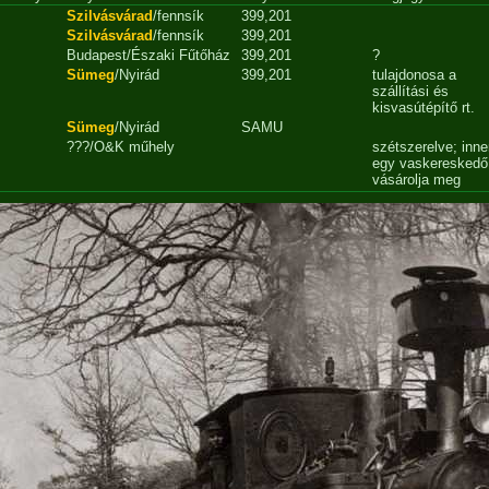
Szilvásvárad
/fennsík
399,201
Szilvásvárad
/fennsík
399,201
Budapest/Északi Fűtőház
399,201
?
Sümeg
/Nyirád
399,201
tulajdonosa a
szállítási és
kisvasútépítő rt.
Sümeg
/Nyirád
SAMU
???/O&K műhely
szétszerelve; inn
egy vaskereskedő
vásárolja meg