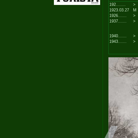
192........
>
1923.03.27
M
1926.......
>
1937.......
>
1940.......
>
1943.......
>