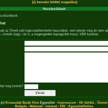
[új keresési feltétel megadása]
Hozzászólások
zzászólások.
lhat
sak az Önnel való kapcsolatfelvételre használjuk, nem jelenik meg és nem ad
címkék (tag): i és b, a megengedett legnagyobb hossz 1000 karakter.
hat meg tizenöt?
(c)
Kisvasutak Baráti Köre
Egyesület -
Impresszum
-
Hír küldés
-
Üzenet
Belépés
-
Webmail
-
Intranet
-
FAV
-
EgyesületOnline