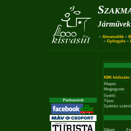
Szakma
Járművek 
~
Almamellék
~
B
~
Gyöngyös
~
KBK kódszám:
Állapot:
Megjegyzés:
Gyártó:
Partnereink
Típus:
Gyártási szám/
Dátum
Es