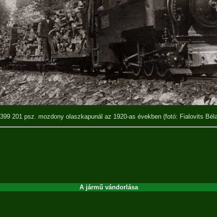
399 201 psz. mozdony olaszkapunál az 1920-as években
(fotó: Fialovits Bél
A jármű vándorlása