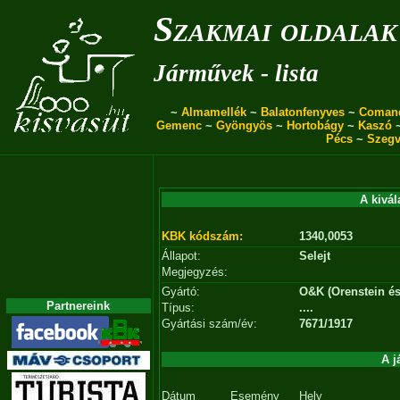
Szakmai oldalak
Járművek - lista
~
Almamellék
~
Balatonfenyves
~
Coman
Gemenc
~
Gyöngyös
~
Hortobágy
~
Kaszó
Pécs
~
Szegv
A kivál
KBK kódszám:
1340,0053
Állapot:
Selejt
Megjegyzés:
Gyártó:
O&K (Orenstein és
Partnereink
Típus:
....
Gyártási szám/év:
7671/1917
A j
Dátum
Esemény
Hely