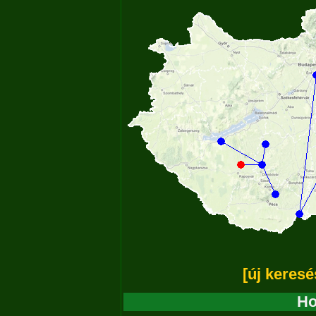
[új keresé
Ho