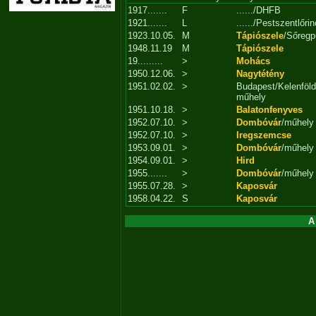
1917.......
F
....../DHFB
1921.......
L
....../Pestszentlőr
1923.10.05.
M
Tápiószele
/Sőregp
1948.11.19
M
Tápiószele
19.........
>
Mohács
1950.12.06.
>
Nagytétény
1951.02.02.
>
Budapest/Kelenföld
műhely
1951.10.18.
>
Balatonfenyves
1952.07.10.
>
Dombóvár
/műhely
1952.07.10.
>
Iregszemcse
1953.09.01.
>
Dombóvár
/műhely
1954.09.01.
>
Hird
1955.......
>
Dombóvár
/műhely
1955.07.28.
>
Kaposvár
1958.04.22.
S
Kaposvár
A