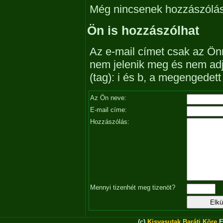
Még nincsenek hozzászólá
Ön is hozzászólhat
Az e-mail címet csak az Önn
nem jelenik meg és nem ad
(tag): i és b, a megengedet
Az Ön neve:
E-mail címe:
Hozzászólás:
Mennyi tizenhét meg tizenöt?
(c)
Kisvasutak Baráti Köre
E