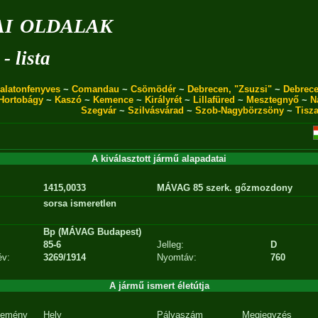
i oldalak
- lista
alatonfenyves
~
Comandau
~
Csömödér
~
Debrecen, "Zsuzsi"
~
Debrece
Hortobágy
~
Kaszó
~
Kemence
~
Királyrét
~
Lillafüred
~
Mesztegnyő
~
N
Szegvár
~
Szilvásvárad
~
Szob-Nagybörzsöny
~
Tisz
A kiválasztott jármű alapadatai
1415,0033
MÁVAG 85 szerk. gőzmozdony
sorsa ismeretlen
Bp (MÁVAG Budapest)
85-6
Jelleg:
D
év:
3269/1914
Nyomtáv:
760
A jármű ismert életútja
emény
Hely
Pályaszám
Megjegyzés