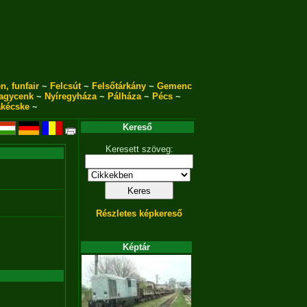
n, funfair
~
Felcsút
~
Felsőtárkány
~
Gemenc
agycenk
~
Nyíregyháza
~
Pálháza
~
Pécs
~
akécske
~
Kereső
Keresett szöveg:
Részletes képkereső
Képtár