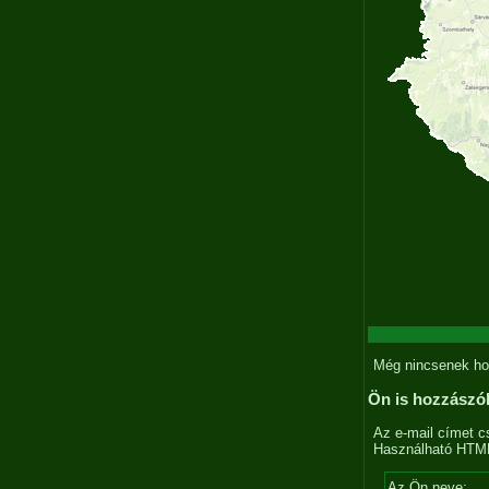
Még nincsenek ho
Ön is hozzászó
Az e-mail címet c
Használható HTML 
Az Ön neve: