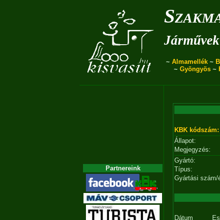
Szakma
Járművek 
~
Almamellék
~
B
~
Gyöngyös
~
KBK kódszám:
Állapot:
Megjegyzés:
Gyártó:
Partnereink
Típus:
Gyártási szám/
Dátum
Es