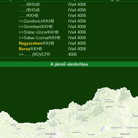
....../BHStB
IVa4 4006
....../BHStB
IVa4 4006
....../KKHB
IVa4 4006
>>Zavidovici/KKHB
IVa4 4006
>>Siminhan/KKHB
IVa4 4006
>>Stalac-Uzice/KKHB
IVa4 4006
>>Sabac-Lozina/KKHB
IVa4 4006
Nagyszeben
/KKHB
IVa4 4006
Borsa
/KKHB
IVa4 4006
>>...... (RO)/CFR
4006
A jármű vándorlása