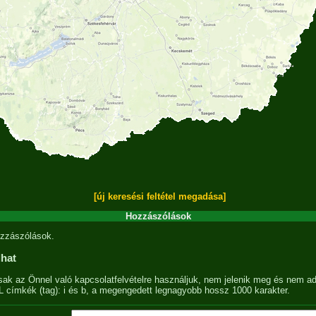
[új keresési feltétel megadása]
Hozzászólások
zzászólások.
lhat
sak az Önnel való kapcsolatfelvételre használjuk, nem jelenik meg és nem ad
címkék (tag): i és b, a megengedett legnagyobb hossz 1000 karakter.