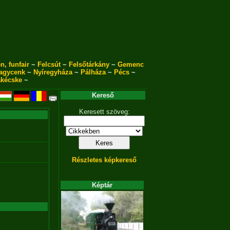
n, funfair
~
Felcsút
~
Felsőtárkány
~
Gemenc
agycenk
~
Nyíregyháza
~
Pálháza
~
Pécs
~
akécske
~
Kereső
Keresett szöveg:
Részletes képkereső
Képtár