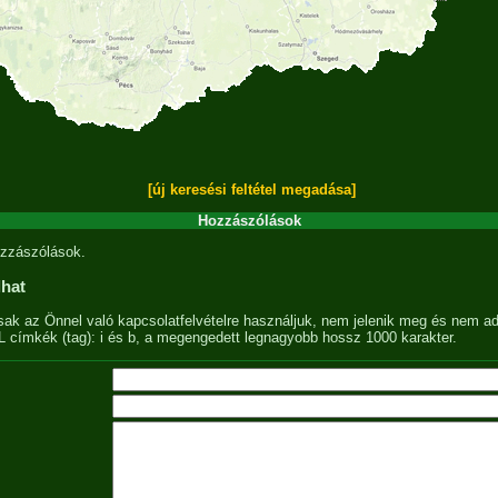
[új keresési feltétel megadása]
Hozzászólások
zzászólások.
lhat
sak az Önnel való kapcsolatfelvételre használjuk, nem jelenik meg és nem ad
címkék (tag): i és b, a megengedett legnagyobb hossz 1000 karakter.