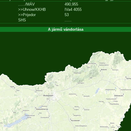
....../MÁV
490,955
>>Uhnow/KKHB
IVa4 4055
>>Prijedor
53
SHS
......
A jármű vándorlása