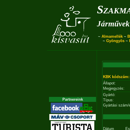
Szakma
Járművek 
~
Almamellék
~
B
~
Gyöngyös
~
KBK kódszám:
Állapot:
Megjegyzés:
Gyártó:
Partnereink
Típus:
Gyártási szám/
Dátum
Es