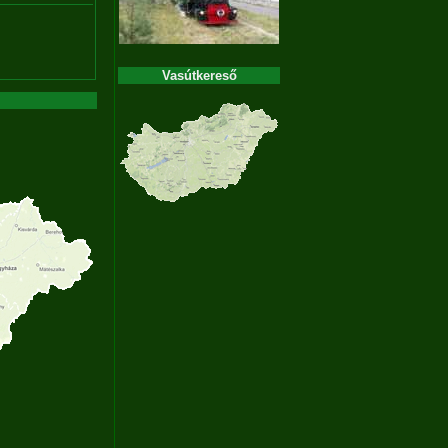
Vasútkereső