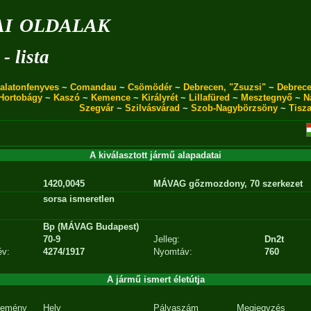
i oldalak
- lista
alatonfenyves
~
Comandau
~
Csömödér
~
Debrecen, "Zsuzsi"
~
Debrece
Hortobágy
~
Kaszó
~
Kemence
~
Királyrét
~
Lillafüred
~
Mesztegnyő
~
N
Szegvár
~
Szilvásvárad
~
Szob-Nagybörzsöny
~
Tisz
A kiválasztott jármű alapadatai
1420,0045
MÁVAG gőzmozdony, 70 szerkezet
sorsa ismeretlen
Bp (MÁVAG Budapest)
70-9
Jelleg:
Dn2t
év:
4274/1917
Nyomtáv:
760
A jármű ismert életútja
emény
Hely
Pályaszám
Megjegyzés