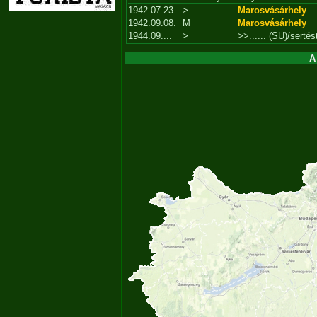
1942.07.23.
>
Marosvásárhely
1942.09.08.
M
Marosvásárhely
1944.09....
>
>>...... (SU)/sertés
A