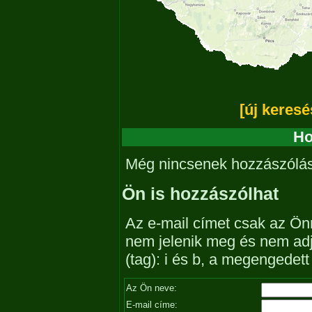
[új keresé
Ho
Még nincsenek hozzászólá
Ön is hozzászólhat
Az e-mail címet csak az Önn
nem jelenik meg és nem ad
(tag): i és b, a megengedet
Az Ön neve:
E-mail címe: