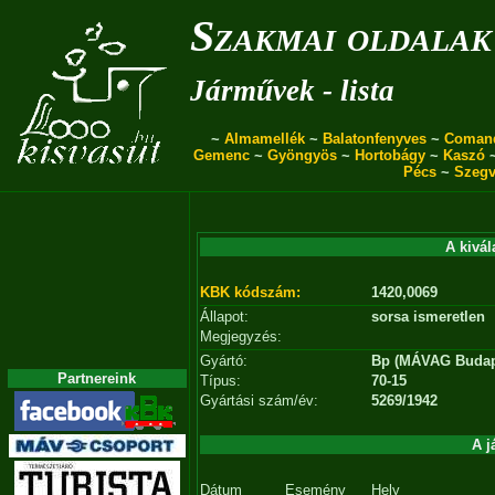
Szakmai oldalak
Járművek - lista
~
Almamellék
~
Balatonfenyves
~
Coman
Gemenc
~
Gyöngyös
~
Hortobágy
~
Kaszó
Pécs
~
Szegv
A kivál
KBK kódszám:
1420,0069
Állapot:
sorsa ismeretlen
Megjegyzés:
Gyártó:
Bp (MÁVAG Budap
Partnereink
Típus:
70-15
Gyártási szám/év:
5269/1942
A j
Dátum
Esemény
Hely