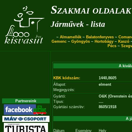
Szakmai oldalak
Járművek - lista
~
Almamellék
~
Balatonfenyves
~
Coman
Gemenc
~
Gyöngyös
~
Hortobágy
~
Kaszó
Pécs
~
Szegv
A kivál
KBK kódszám:
1440,8605
Állapot:
elment
Megjegyzés:
Gyártó:
O&K (Orenstein és
Partnereink
Típus:
....
Gyártási szám/év:
8605/1918
A j
Dátum
Esemény
Hely