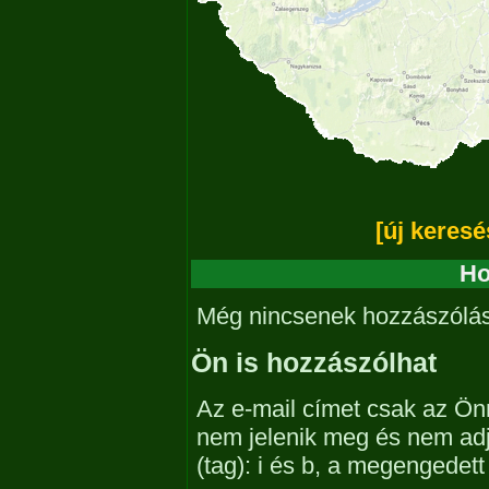
[új keresé
Ho
Még nincsenek hozzászólá
Ön is hozzászólhat
Az e-mail címet csak az Önn
nem jelenik meg és nem ad
(tag): i és b, a megengedet