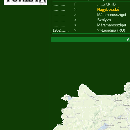
...........
F
....../KKHB
...........
>
Nagybocskó
...........
>
Máramarossziget
...........
>
Szolyva
...........
>
Máramarossziget
1962.......
>
>>Leordina (RO)
A