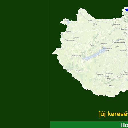
[új keresé
Ho