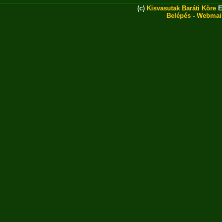
(c)
Kisvasutak Baráti Köre
E
Belépés
-
Webmai