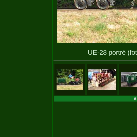
UE-28 portré
(fo
A