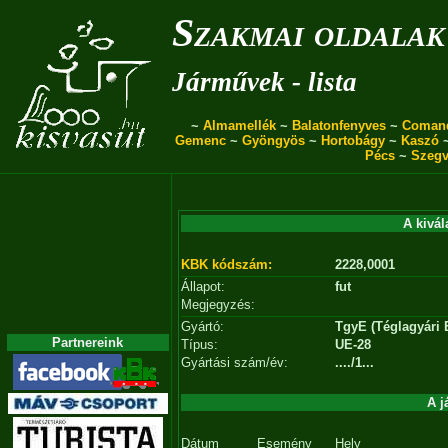
Szakmai oldalak
Járművek - lista
~
Almamellék
~
Balatonfenyves
~
Coman
Gemenc
~
Gyöngyös
~
Hortobágy
~
Kaszó
Pécs
~
Szegv
A kivál
KBK kódszám:
2228,0001
Állapot:
fut
Megjegyzés:
Gyártó:
TgyE (Téglagyári 
Partnereink
Típus:
UE-28
Gyártási szám/év:
..../1...
A j
Dátum
Esemény
Hely