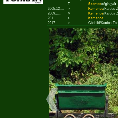
...........
F
Szentes
/téglagyár
2005.12....
>
Kemence
/Kardos Z
2009.......
M
Kemence
/Kardos Z
201........
>
Kemence
2017......
>
Gödöllő/Kardos Zol