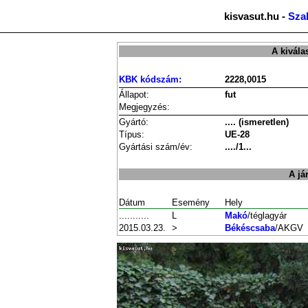
kisvasut.hu -
Sza
A kivála
KBK kódszám:
2228,0015
Állapot:
fut
Megjegyzés:
Gyártó:
.... (ismeretlen)
Típus:
UE-28
Gyártási szám/év:
..../1...
A já
Dátum
Esemény
Hely
...........
L
Makó
/téglagyár
2015.03.23.
>
Békéscsaba
/AKGV