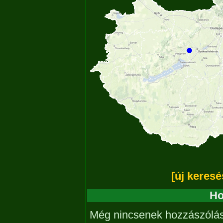
[új keresé
Ho
Még nincsenek hozzászólá