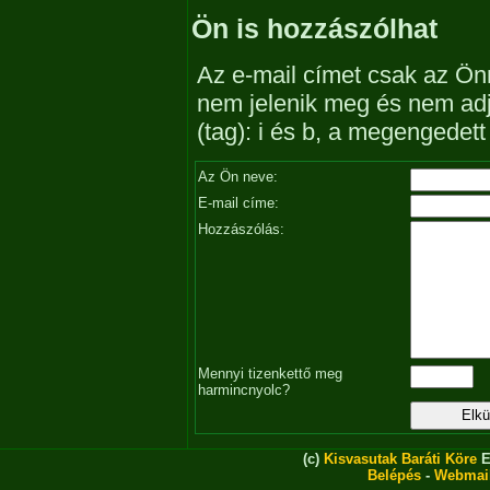
Ön is hozzászólhat
Az e-mail címet csak az Önn
nem jelenik meg és nem ad
(tag): i és b, a megengedet
Az Ön neve:
E-mail címe:
Hozzászólás:
Mennyi tizenkettő meg
harmincnyolc?
(c)
Kisvasutak Baráti Köre
E
Belépés
-
Webmai