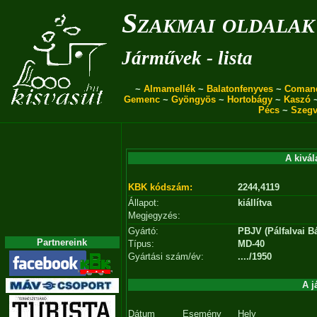
Szakmai oldalak
Járművek - lista
~
Almamellék
~
Balatonfenyves
~
Coman
Gemenc
~
Gyöngyös
~
Hortobágy
~
Kaszó
Pécs
~
Szegv
A kivál
KBK kódszám:
2244,4119
Állapot:
kiállítva
Megjegyzés:
Gyártó:
PBJV (Pálfalvai B
Partnereink
Típus:
MD-40
Gyártási szám/év:
..../1950
A j
Dátum
Esemény
Hely