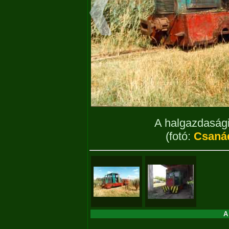
A halgazdaság
(fotó:
Csaná
A