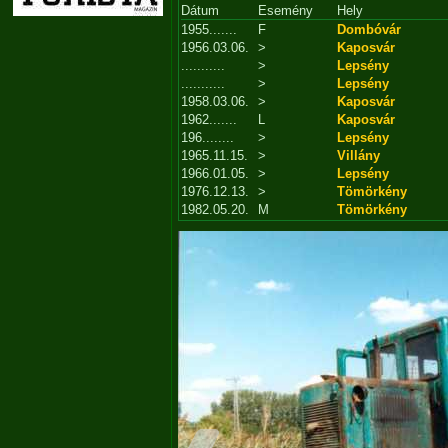
Dátum
Esemény
Hely
1955.......
F
Dombóvár
1956.03.06.
>
Kaposvár
...........
>
Lepsény
...........
>
Lepsény
1958.03.06.
>
Kaposvár
1962.......
L
Kaposvár
196........
>
Lepsény
1965.11.15.
>
Villány
1966.01.05.
>
Lepsény
1976.12.13.
>
Tömörkény
1982.05.20.
M
Tömörkény