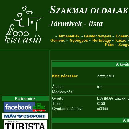
Szakmai oldalak
Járművek - lista
~
Almamellék
~
Balatonfenyves
~
Coman
Gemenc
~
Gyöngyös
~
Hortobágy
~
Kaszó
Pécs
~
Szegv
A kivál
KBK kódszám:
2255,3761
Állapot:
fut
Megjegyzés:
Gyártó:
ÉJj (MÁV Északi J
Partnereink
Típus:
C-50
Gyártási szám/év:
x/1955
A j