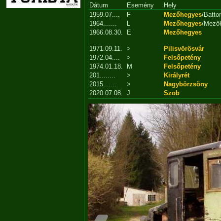
Dátum
Esemény
Hely
1959.07....
F
Mezőhegyes
/Batto
1964.......
L
Mezőhegyes
/Mező
1966.08.30.
E
Mezőhegyes
1971.09.11.
>
Pilisvörösvár
1972.04....
>
Felsőpetény
1974.01.18.
M
Felsőpetény
201........
>
Királyrét
2015.......
>
Nagybörzsöny
2020.07.08.
J
Szob