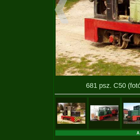
681 psz. C50
(fot
A