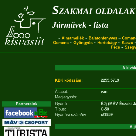
Szakmai oldalak
Járművek - lista
~
Almamellék
~
Balatonfenyves
~
Coman
Gemenc
~
Gyöngyös
~
Hortobágy
~
Kaszó
Pécs
~
Szegv
A kivál
KBK kódszám:
2255,5719
Állapot:
van
Megjegyzés:
Gyártó:
ÉJj (MÁV Északi J
Partnereink
Típus:
C-50
Gyártási szám/év:
x/1959
A j