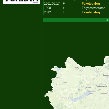
1961.06.17.
F
Feketebalog
1998.......
>
Zólyom/vontatás
2012.......
L
Feketebalog
A