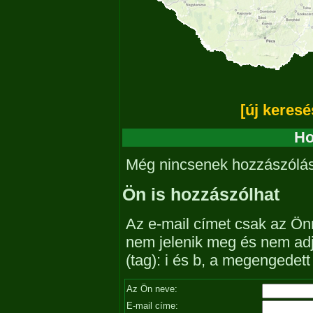
[új keresé
Ho
Még nincsenek hozzászólá
Ön is hozzászólhat
Az e-mail címet csak az Önn
nem jelenik meg és nem ad
(tag): i és b, a megengedet
Az Ön neve:
E-mail címe: