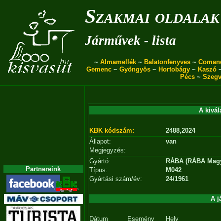
Szakmai oldalak
Járművek - lista
~
Almamellék
~
Balatonfenyves
~
Coman
Gemenc
~
Gyöngyös
~
Hortobágy
~
Kaszó
Pécs
~
Szegv
A kivál
KBK kódszám:
2488,2024
Állapot:
van
Megjegyzés:
Gyártó:
RÁBA (RÁBA Magya
Partnereink
Típus:
M042
Gyártási szám/év:
24/1961
A j
Dátum
Esemény
Hely