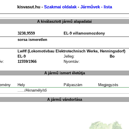
kisvasut.hu -
Szakmai oldalak
-
Járművek - lista
A kiválasztott jármű alapadatai
3238,9559
EL-9 villamosmozdony
sorsa ismeretlen
LwHf (Lokomotivbau Elektrotechnisch Werke, Henningsdorf)
EL-9
Jelleg:
Bo
év:
11559/1966
Nyomtáv:
A jármű ismert életútja
emény
Hely
Pályaszám
Megjegyzés
....../Aknamélyítő
A jármű vándorlása