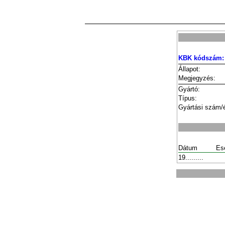
KBK kódszám:
Állapot:
Megjegyzés:
Gyártó:
Típus:
Gyártási szám/
Dátum
Es
19.........