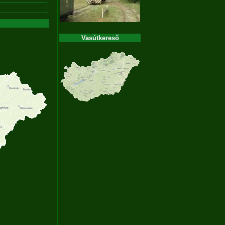
Vasútkereső