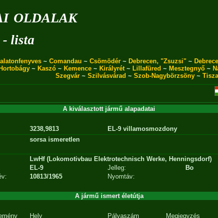
i oldalak
- lista
alatonfenyves
~
Comandau
~
Csömödér
~
Debrecen, "Zsuzsi"
~
Debrece
Hortobágy
~
Kaszó
~
Kemence
~
Királyrét
~
Lillafüred
~
Mesztegnyő
~
N
Szegvár
~
Szilvásvárad
~
Szob-Nagybörzsöny
~
Tisz
A kiválasztott jármű alapadatai
3238,9813
EL-9 villamosmozdony
sorsa ismeretlen
LwHf (Lokomotivbau Elektrotechnisch Werke, Henningsdorf)
EL-9
Jelleg:
Bo
év:
10813/1965
Nyomtáv:
A jármű ismert életútja
emény
Hely
Pályaszám
Megjegyzés