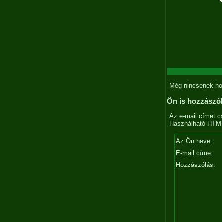
Még nincsenek ho
Ön is hozzászó
Az e-mail címet c
Használható HTML 
Az Ön neve:
E-mail címe:
Hozzászólás: