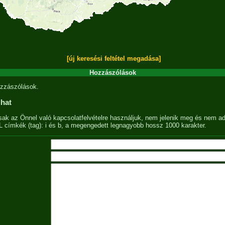
[új keresési feltétel megadása]
Hozzászólások
zzászólások.
lhat
sak az Önnel való kapcsolatfelvételre használjuk, nem jelenik meg és nem ad
címkék (tag): i és b, a megengedett legnagyobb hossz 1000 karakter.