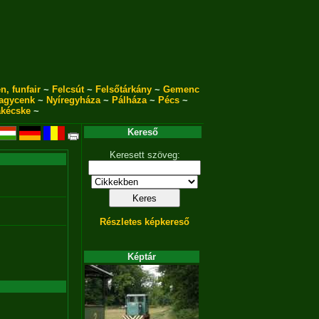
n, funfair
~
Felcsút
~
Felsőtárkány
~
Gemenc
agycenk
~
Nyíregyháza
~
Pálháza
~
Pécs
~
akécske
~
Kereső
Keresett szöveg:
Részletes képkereső
Képtár