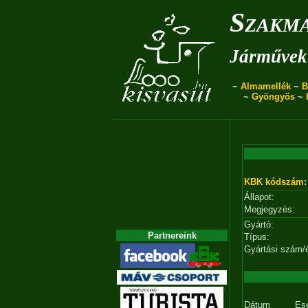
Szakma
Járművek 
~
Almamellék
~
B
~
Gyöngyös
~
KBK kódszám:
Állapot:
Megjegyzés:
Gyártó:
Partnereink
Típus:
Gyártási szám/
Dátum
Es