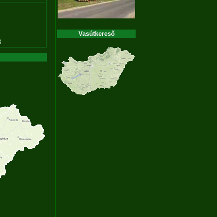
Vasútkereső
B