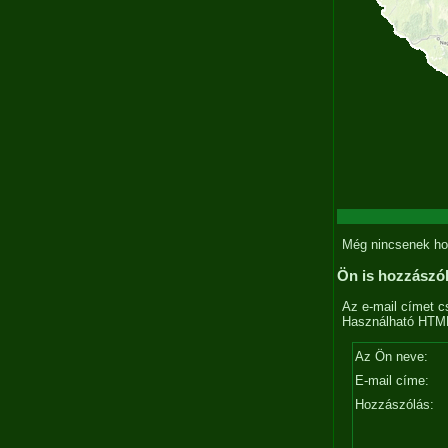
Még nincsenek ho
Ön is hozzászó
Az e-mail címet c
Használható HTML 
Az Ön neve:
E-mail címe:
Hozzászólás: