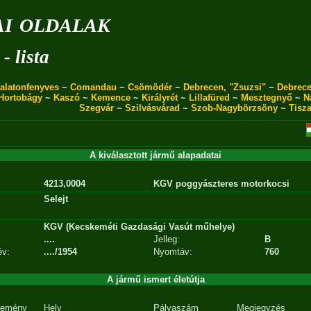
i oldalak
- lista
alatonfenyves
~
Comandau
~
Csömödér
~
Debrecen, "Zsuzsi"
~
Debrece
Hortobágy
~
Kaszó
~
Kemence
~
Királyrét
~
Lillafüred
~
Mesztegnyő
~
N
Szegvár
~
Szilvásvárad
~
Szob-Nagybörzsöny
~
Tisz
A kiválasztott jármű alapadatai
4213,0004
KGV poggyászteres motorkocsi
Selejt
KGV (Kecskeméti Gazdasági Vasút műhelye)
....
Jelleg:
B
év:
..../1954
Nyomtáv:
760
A jármű ismert életútja
emény
Hely
Pályaszám
Megjegyzés