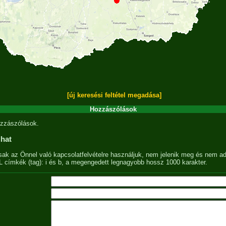
[új keresési feltétel megadása]
Hozzászólások
zzászólások.
lhat
sak az Önnel való kapcsolatfelvételre használjuk, nem jelenik meg és nem ad
címkék (tag): i és b, a megengedett legnagyobb hossz 1000 karakter.