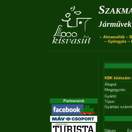
Szakma
Járművek 
~
Almamellék
~
B
~
Gyöngyös
~
KBK kódszám:
Állapot:
Megjegyzés:
Gyártó:
Partnereink
Típus:
Gyártási szám/
Dátum
Es