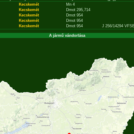
Kecskemét
Mn 4
Kecskemét
Dmot 295,714
Kecskemét
Dmot 954
Kecskemét
Dmot 954
Kecskemét
Dmot 954
J 256/14294 VFS
A jármű vándorlása