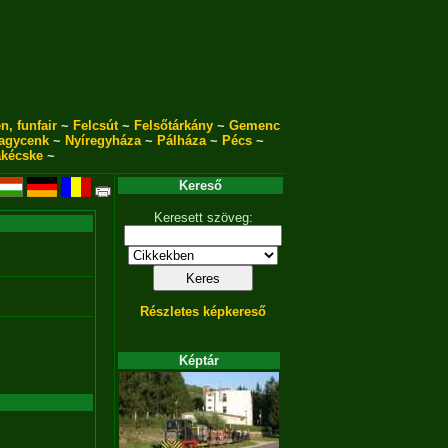
n, funfair
~
Felcsút
~
Felsőtárkány
~
Gemenc
agycenk
~
Nyíregyháza
~
Pálháza
~
Pécs
~
akécske
~
Kereső
Keresett szöveg:
Részletes képkereső
Képtár