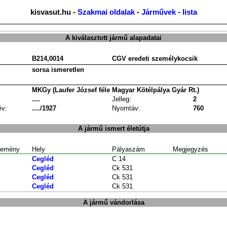
kisvasut.hu -
Szakmai oldalak
-
Járművek - lista
A kiválasztott jármű alapadatai
B214,0014
CGV eredeti személykocsik
sorsa ismeretlen
MKGy (Laufer József féle Magyar Kötélpálya Gyár Rt.)
....
Jelleg:
2
év:
..../1927
Nyomtáv:
760
A jármű ismert életútja
emény
Hely
Pályaszám
Megjegyzés
Cegléd
C 14
Cegléd
Ck 531
Cegléd
Ck 531
Cegléd
Ck 531
A jármű vándorlása