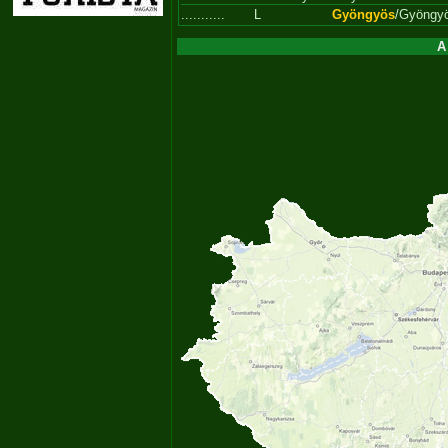
...........
L
Gyöngyös
/Gyöngy
A