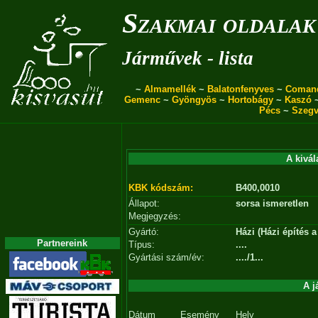
Szakmai oldalak
Járművek - lista
~
Almamellék
~
Balatonfenyves
~
Coman
Gemenc
~
Gyöngyös
~
Hortobágy
~
Kaszó
Pécs
~
Szegv
A kivál
KBK kódszám:
B400,0010
Állapot:
sorsa ismeretlen
Megjegyzés:
Gyártó:
Házi (Házi építés 
Partnereink
Típus:
....
Gyártási szám/év:
..../1...
A j
Dátum
Esemény
Hely