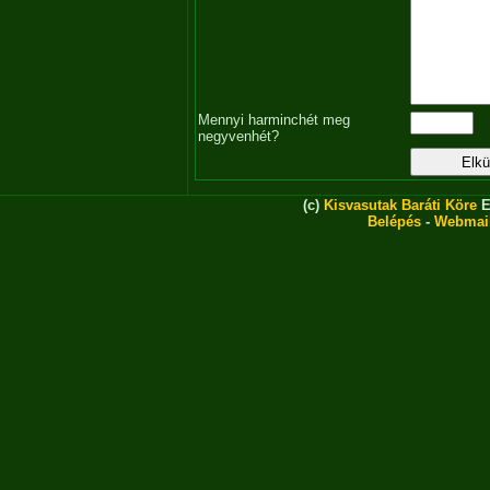
Mennyi harminchét meg
negyvenhét?
(c)
Kisvasutak Baráti Köre
E
Belépés
-
Webmai