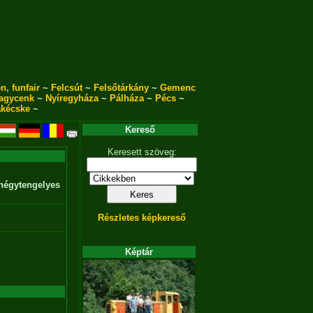
n, funfair
~
Felcsút
~
Felsőtárkány
~
Gemenc
agycenk
~
Nyíregyháza
~
Pálháza
~
Pécs
~
akécske
~
Kereső
Keresett szöveg:
 négytengelyes
Részletes képkereső
Képtár