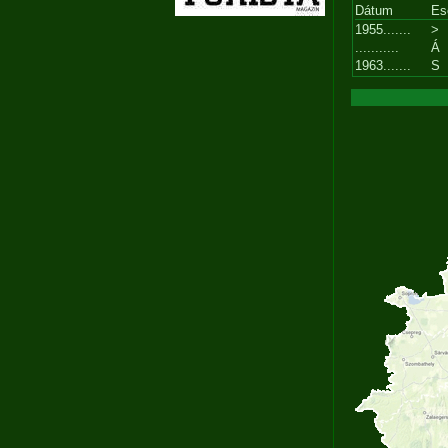
Dátum
Es
1955.......
>
...........
Á
1963.......
S