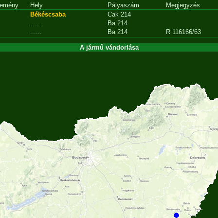
emény
Hely
Pályaszám
Megjegyzés
Békéscsaba
Cak 214
......
Ba 214
......
Ba 214
R 116166/63
A jármű vándorlása