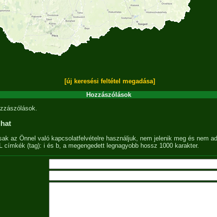
[új keresési feltétel megadása]
Hozzászólások
zzászólások.
lhat
sak az Önnel való kapcsolatfelvételre használjuk, nem jelenik meg és nem ad
címkék (tag): i és b, a megengedett legnagyobb hossz 1000 karakter.