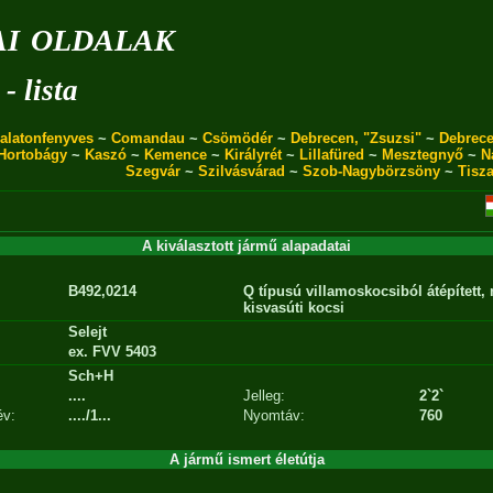
i oldalak
- lista
alatonfenyves
~
Comandau
~
Csömödér
~
Debrecen, "Zsuzsi"
~
Debrece
Hortobágy
~
Kaszó
~
Kemence
~
Királyrét
~
Lillafüred
~
Mesztegnyő
~
N
Szegvár
~
Szilvásvárad
~
Szob-Nagybörzsöny
~
Tisz
A kiválasztott jármű alapadatai
B492,0214
Q típusú villamoskocsiból átépített,
kisvasúti kocsi
Selejt
ex. FVV 5403
Sch+H
....
Jelleg:
2`2`
év:
..../1...
Nyomtáv:
760
A jármű ismert életútja