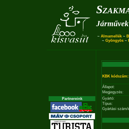
Szakma
Járművek 
~
Almamellék
~
B
~
Gyöngyös
~
KBK kódszám:
Állapot:
Megjegyzés:
Gyártó:
Partnereink
Típus:
Gyártási szám/