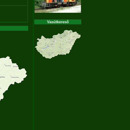
Vasútkereső