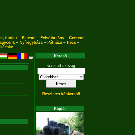
n, funfair
~
Felcsút
~
Felsőtárkány
~
Gemenc
agycenk
~
Nyíregyháza
~
Pálháza
~
Pécs
~
akécske
~
Kereső
Keresett szöveg:
Részletes képkereső
Képtár