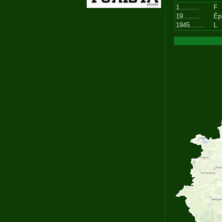
1..........
F
19.........
Ép
1945.......
L