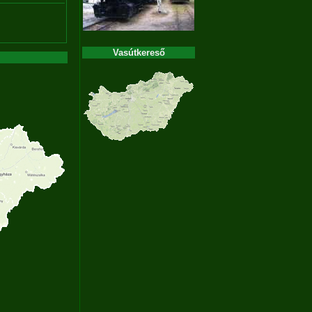
Vasútkereső