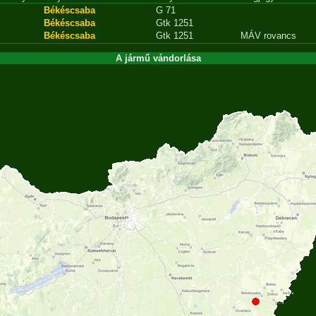
Békéscsaba
G 71
Békéscsaba
Gtk 1251
Békéscsaba
Gtk 1251
MÁV rovancs
A jármű vándorlása