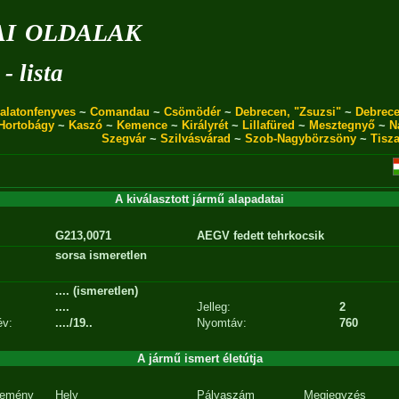
i oldalak
- lista
alatonfenyves
~
Comandau
~
Csömödér
~
Debrecen, "Zsuzsi"
~
Debrece
Hortobágy
~
Kaszó
~
Kemence
~
Királyrét
~
Lillafüred
~
Mesztegnyő
~
N
Szegvár
~
Szilvásvárad
~
Szob-Nagybörzsöny
~
Tisz
A kiválasztott jármű alapadatai
G213,0071
AEGV fedett tehrkocsik
sorsa ismeretlen
.... (ismeretlen)
....
Jelleg:
2
év:
..../19..
Nyomtáv:
760
A jármű ismert életútja
emény
Hely
Pályaszám
Megjegyzés