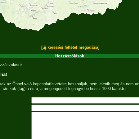
[új keresési feltétel megadása]
Hozzászólások
zzászólások.
lhat
sak az Önnel való kapcsolatfelvételre használjuk, nem jelenik meg és nem ad
címkék (tag): i és b, a megengedett legnagyobb hossz 1000 karakter.