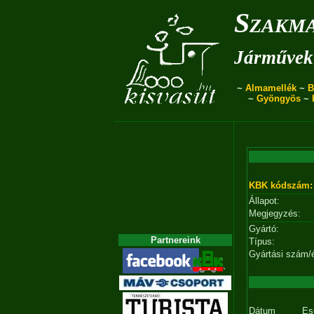
Szakma
Járművek 
~
Almamellék
~
B
~
Gyöngyös
~
KBK kódszám:
Állapot:
Megjegyzés:
Gyártó:
Partnereink
Típus:
Gyártási szám/
Dátum
Es