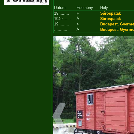
Dátum
Esemény
Hely
19.........
F
Sárospatak
1949.......
Á
Sárospatak
19.........
>
Budapest, Gyerme
...........
Á
Budapest, Gyerme