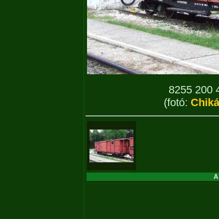
8255 200 
(fotó:
Chik
A