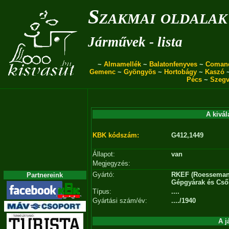
Szakmai oldalak
Járművek - lista
~
Almamellék
~
Balatonfenyves
~
Coman
Gemenc
~
Gyöngyös
~
Hortobágy
~
Kaszó
Pécs
~
Szegv
A kivál
KBK kódszám:
G412,1449
Állapot:
van
Megjegyzés:
Gyártó:
RKEF (Roessemann
Partnereink
Gépgyárak és Cső
Típus:
....
Gyártási szám/év:
..../1940
A j