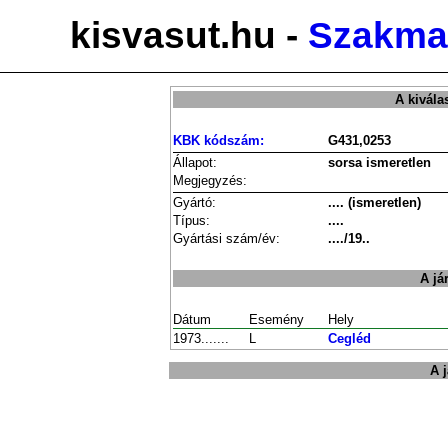
kisvasut.hu -
Szakmai
A kivála
KBK kódszám:
G431,0253
Állapot:
sorsa ismeretlen
Megjegyzés:
Gyártó:
.... (ismeretlen)
Típus:
....
Gyártási szám/év:
..../19..
A já
Dátum
Esemény
Hely
1973.......
L
Cegléd
A 