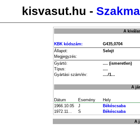
kisvasut.hu -
Szakmai
A kivála
KBK kódszám:
G435,0704
Állapot:
Selejt
Megjegyzés:
Gyártó:
.... (ismeretlen)
Típus:
....
Gyártási szám/év:
..../1...
A já
Dátum
Esemény
Hely
1966.10.05
J
Békéscsaba
1972.11...
S
Békéscsaba
A 