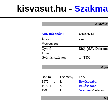
kisvasut.hu -
Szakmai
A kivála
KBK kódszám:
G435,0712
Állapot:
van
Megjegyzés:
Gyártó:
DbJj (MÁV Debrecen
Típus:
....
Gyártási szám/év:
..../1955
A já
Dátum
Esemény
Hely
1970.......
L
Békéscsaba
1972.11...
S
Békéscsaba
199........
L
Szentes
/Vontatási F
A 