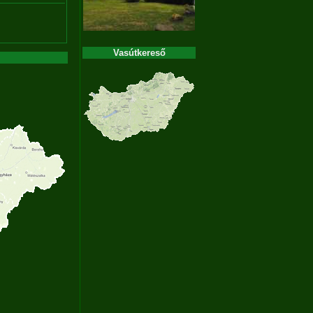
Vasútkereső