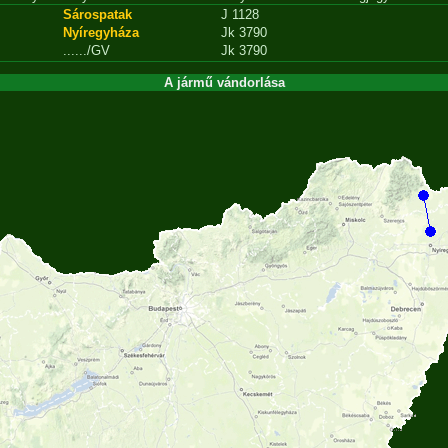
Sárospatak
J 1128
Nyíregyháza
Jk 3790
....../GV
Jk 3790
A jármű vándorlása