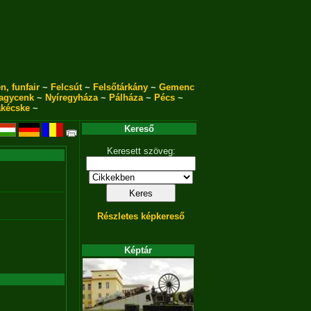
n, funfair
~
Felcsút
~
Felsőtárkány
~
Gemenc
agycenk
~
Nyíregyháza
~
Pálháza
~
Pécs
~
akécske
~
Kereső
Keresett szöveg:
Részletes képkereső
Képtár