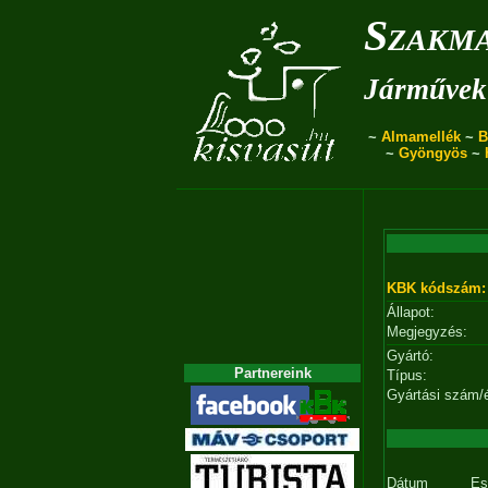
Szakma
Járművek 
~
Almamellék
~
B
~
Gyöngyös
~
KBK kódszám:
Állapot:
Megjegyzés:
Gyártó:
Partnereink
Típus:
Gyártási szám/
Dátum
Es