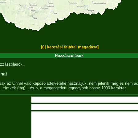
[új keresési feltétel megadása]
Hozzászólások
zzászólások.
lhat
sak az Önnel való kapcsolatfelvételre használjuk, nem jelenik meg és nem ad
címkék (tag): i és b, a megengedett legnagyobb hossz 1000 karakter.