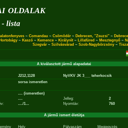
i oldalak
- lista
alatonfenyves
~
Comandau
~
Csömödér
~
Debrecen, "Zsuzsi"
~
Debrece
Hortobágy
~
Kaszó
~
Kemence
~
Királyrét
~
Lillafüred
~
Mesztegnyő
~
N
Szegvár
~
Szilvásvárad
~
Szob-Nagybörzsöny
~
Tisz
A kiválasztott jármű alapadatai
J212,1128
NyVKV JK 3___ teherkocsik
sorsa ismeretlen
.... (ismeretlen)
....
Jelleg:
2
év:
..../1...
Nyomtáv:
760
A jármű ismert életútja
emény
Hely
Pályaszám
Megjegyzés