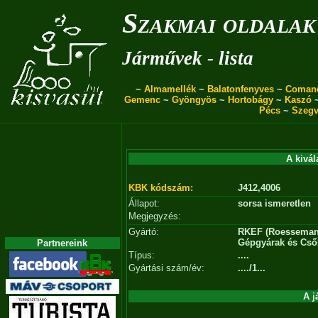
Szakmai oldalak
Járművek - lista
~
Almamellék
~
Balatonfenyves
~
Coman
Gemenc
~
Gyöngyös
~
Hortobágy
~
Kaszó
Pécs
~
Szegv
A kivál
KBK kódszám:
J412,4006
Állapot:
sorsa ismeretlen
Megjegyzés:
Gyártó:
RKEF (Roessemann
Gépgyárak és Cső
Partnereink
Típus:
....
Gyártási szám/év:
..../1...
A j