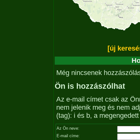
[új keresé
Ho
Még nincsenek hozzászólá
Ön is hozzászólhat
Az e-mail címet csak az Önn
nem jelenik meg és nem ad
(tag): i és b, a megengedet
Az Ön neve:
E-mail címe: