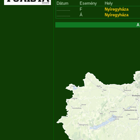
Dátum
Esemény
Hely
...........
F
Nyíregyháza
...........
Á
Nyíregyháza
A