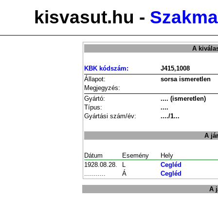
kisvasut.hu -
Szakmai
A kivála
KBK kódszám:
J415,1008
Állapot:
sorsa ismeretlen
Megjegyzés:
Gyártó:
.... (ismeretlen)
Típus:
....
Gyártási szám/év:
..../1...
A já
Dátum
Esemény
Hely
1928.08.28.
L
Cegléd
...........
Á
Cegléd
A 