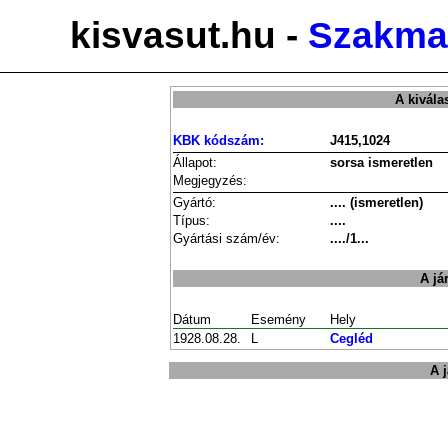
kisvasut.hu -
Szakmai
A kivála
KBK kódszám:
J415,1024
Állapot:
sorsa ismeretlen
Megjegyzés:
Gyártó:
.... (ismeretlen)
Típus:
....
Gyártási szám/év:
..../1...
A já
Dátum
Esemény
Hely
1928.08.28.
L
Cegléd
A 