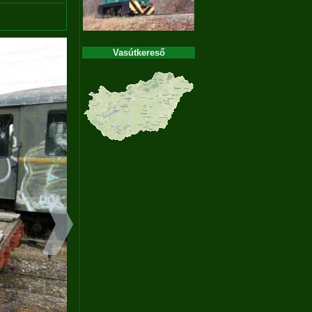
Vasútkereső