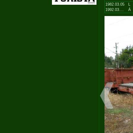
1982.03.05
L
1992.03....
Á