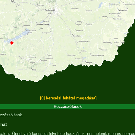
[új keresési feltétel megadása]
Hozzászólások
zzászólások.
lhat
sak az Önnel való kapcsolatfelvételre használjuk, nem jelenik meg és nem ad