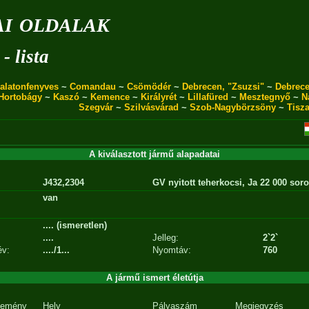
i oldalak
- lista
alatonfenyves
~
Comandau
~
Csömödér
~
Debrecen, "Zsuzsi"
~
Debrece
Hortobágy
~
Kaszó
~
Kemence
~
Királyrét
~
Lillafüred
~
Mesztegnyő
~
N
Szegvár
~
Szilvásvárad
~
Szob-Nagybörzsöny
~
Tisz
A kiválasztott jármű alapadatai
J432,2304
GV nyitott teherkocsi, Ja 22 000 soro
van
.... (ismeretlen)
....
Jelleg:
2`2`
év:
..../1...
Nyomtáv:
760
A jármű ismert életútja
emény
Hely
Pályaszám
Megjegyzés