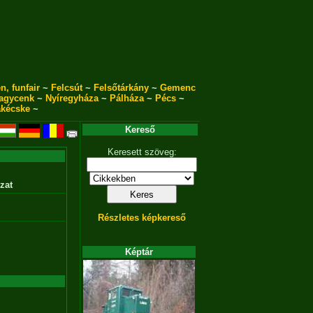
n, funfair
~
Felcsút
~
Felsőtárkány
~
Gemenc
agycenk
~
Nyíregyháza
~
Pálháza
~
Pécs
~
akécske
~
Kereső
Keresett szöveg:
zat
Részletes képkereső
Képtár