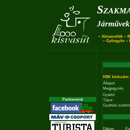
Szakma
Járművek 
~
Almamellék
~
B
~
Gyöngyös
~
KBK kódszám:
Állapot:
Megjegyzés:
Gyártó:
Partnereink
Típus:
Gyártási szám/
Dátum
Es