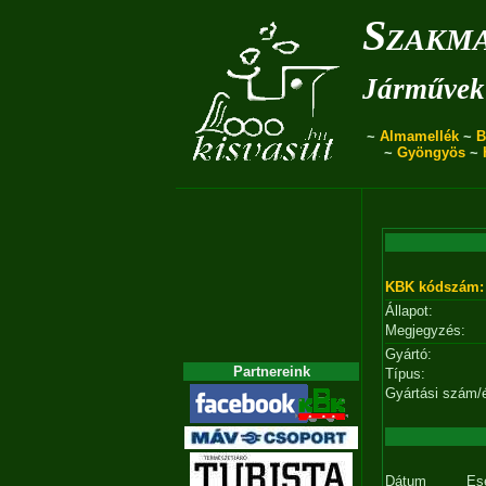
Szakma
Járművek 
~
Almamellék
~
B
~
Gyöngyös
~
KBK kódszám:
Állapot:
Megjegyzés:
Gyártó:
Partnereink
Típus:
Gyártási szám/
Dátum
Es