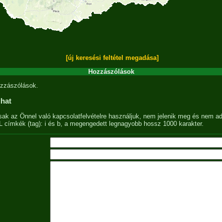
[új keresési feltétel megadása]
Hozzászólások
zzászólások.
lhat
sak az Önnel való kapcsolatfelvételre használjuk, nem jelenik meg és nem ad
címkék (tag): i és b, a megengedett legnagyobb hossz 1000 karakter.