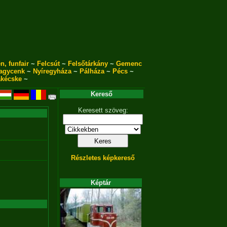
n, funfair
~
Felcsút
~
Felsőtárkány
~
Gemenc
agycenk
~
Nyíregyháza
~
Pálháza
~
Pécs
~
akécske
~
Kereső
Keresett szöveg:
Részletes képkereső
Képtár