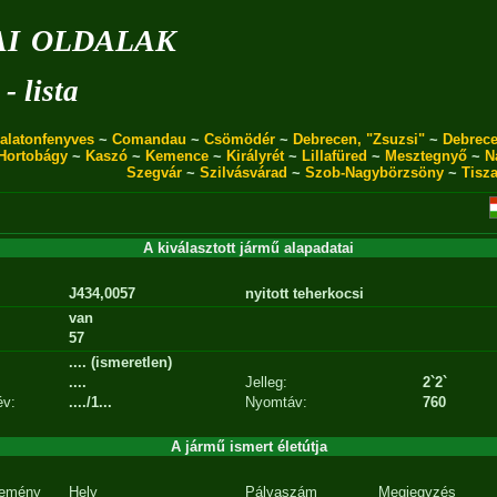
i oldalak
- lista
alatonfenyves
~
Comandau
~
Csömödér
~
Debrecen, "Zsuzsi"
~
Debrece
Hortobágy
~
Kaszó
~
Kemence
~
Királyrét
~
Lillafüred
~
Mesztegnyő
~
N
Szegvár
~
Szilvásvárad
~
Szob-Nagybörzsöny
~
Tisz
A kiválasztott jármű alapadatai
J434,0057
nyitott teherkocsi
van
57
.... (ismeretlen)
....
Jelleg:
2`2`
év:
..../1...
Nyomtáv:
760
A jármű ismert életútja
emény
Hely
Pályaszám
Megjegyzés