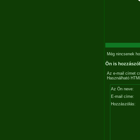
Még nincsenek ho
Ön is hozzászó
Az e-mail címet c
Használható HTML 
Az Ön neve:
E-mail címe:
Hozzászólás: