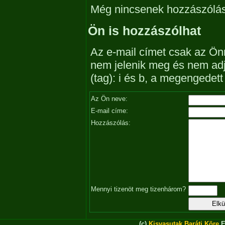
Még nincsenek hozzászólá
Ön is hozzászólhat
Az e-mail címet csak az Önn
nem jelenik meg és nem ad
(tag): i és b, a megengedet
Az Ön neve:
E-mail címe:
Hozzászólás:
Mennyi tizenöt meg tizenhárom?
(c)
Kisvasutak Baráti Köre
E