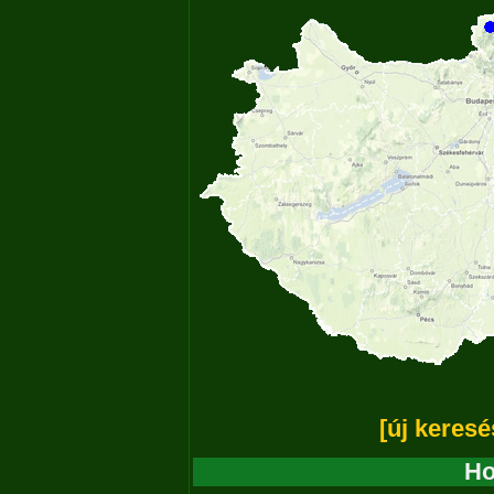
[új keresé
Ho