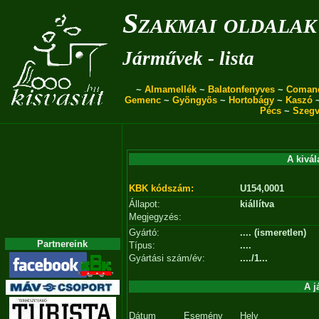
Szakmai oldalak
Járművek - lista
~
Almamellék
~
Balatonfenyves
~
Coman
Gemenc
~
Gyöngyös
~
Hortobágy
~
Kaszó
Pécs
~
Szegv
A kivál
KBK kódszám:
U154,0001
Állapot:
kiállítva
Megjegyzés:
Gyártó:
.... (ismeretlen)
Partnereink
Típus:
....
Gyártási szám/év:
..../1...
A j
Dátum
Esemény
Hely