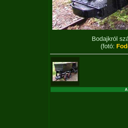
Bodajkról szá
(fotó:
Fodo
A