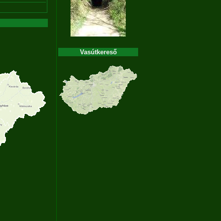
Vasútkereső