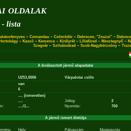
i oldalak
- lista
alatonfenyves
~
Comandau
~
Csömödér
~
Debrecen, "Zsuzsi"
~
Debrece
Hortobágy
~
Kaszó
~
Kemence
~
Királyrét
~
Lillafüred
~
Mesztegnyő
~
N
Szegvár
~
Szilvásvárad
~
Szob-Nagybörzsöny
~
Tisz
A kiválasztott jármű alapadatai
U253,0006
Várpalotai csille
van
6
.... (ismeretlen)
....
Jelleg:
2
év:
..../1...
Nyomtáv:
760
A jármű ismert életútja
emény
Hely
Pályaszám
Megjegyzés