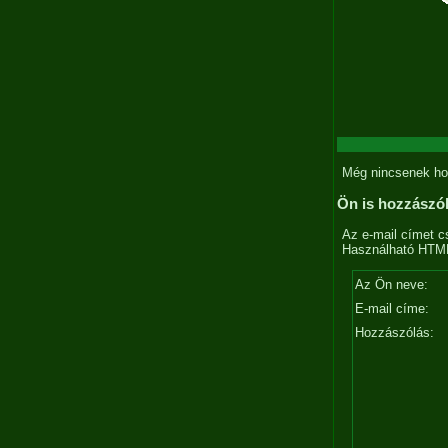
Még nincsenek ho
Ön is hozzászó
Az e-mail címet c
Használható HTML 
Az Ön neve:
E-mail címe:
Hozzászólás: