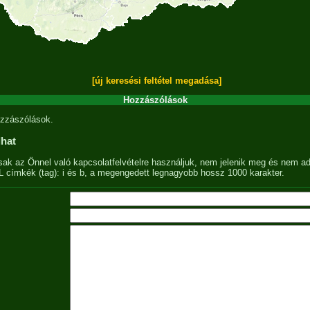
[új keresési feltétel megadása]
Hozzászólások
zzászólások.
lhat
sak az Önnel való kapcsolatfelvételre használjuk, nem jelenik meg és nem ad
címkék (tag): i és b, a megengedett legnagyobb hossz 1000 karakter.