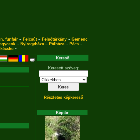
n, funfair
~
Felcsút
~
Felsőtárkány
~
Gemenc
agycenk
~
Nyíregyháza
~
Pálháza
~
Pécs
~
akécske
~
Kereső
Keresett szöveg:
Részletes képkereső
Képtár