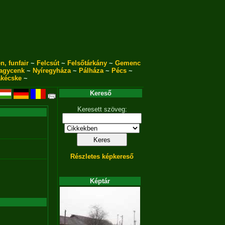
n, funfair
~
Felcsút
~
Felsőtárkány
~
Gemenc
agycenk
~
Nyíregyháza
~
Pálháza
~
Pécs
~
akécske
~
Kereső
Keresett szöveg:
Részletes képkereső
Képtár