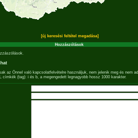
[új keresési feltétel megadása]
Hozzászólások
zzászólások.
lhat
sak az Önnel való kapcsolatfelvételre használjuk, nem jelenik meg és nem ad
címkék (tag): i és b, a megengedett legnagyobb hossz 1000 karakter.