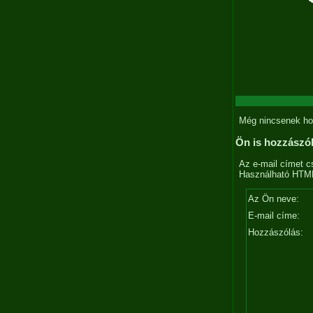
Még nincsenek ho
Ön is hozzászó
Az e-mail címet c
Használható HTML 
Az Ön neve:
E-mail címe:
Hozzászólás: