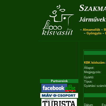
Szakma
Járművek 
~
Almamellék
~
B
~
Gyöngyös
~
KBK kódszám:
Állapot:
Megjegyzés:
Gyártó:
Partnereink
Típus:
Gyártási szám/
Dátum
Es