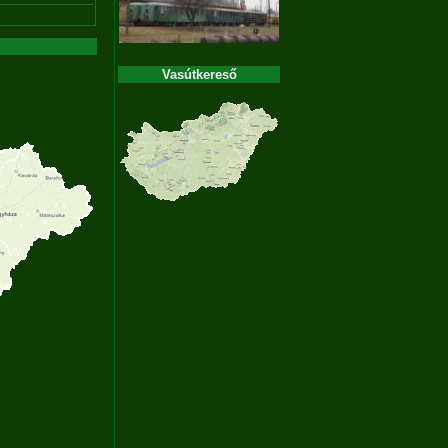
Vasútkereső