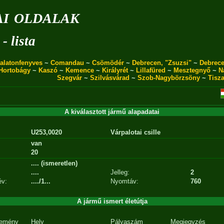
i oldalak
- lista
alatonfenyves
~
Comandau
~
Csömödér
~
Debrecen, "Zsuzsi"
~
Debrece
Hortobágy
~
Kaszó
~
Kemence
~
Királyrét
~
Lillafüred
~
Mesztegnyő
~
N
Szegvár
~
Szilvásvárad
~
Szob-Nagybörzsöny
~
Tisz
A kiválasztott jármű alapadatai
U253,0020
Várpalotai csille
van
20
.... (ismeretlen)
....
Jelleg:
2
év:
..../1...
Nyomtáv:
760
A jármű ismert életútja
emény
Hely
Pályaszám
Megjegyzés