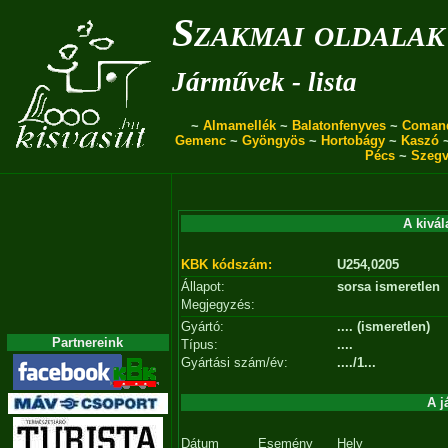
Szakmai oldalak
Járművek - lista
~
Almamellék
~
Balatonfenyves
~
Coman
Gemenc
~
Gyöngyös
~
Hortobágy
~
Kaszó
Pécs
~
Szegv
A kivál
KBK kódszám:
U254,0205
Állapot:
sorsa ismeretlen
Megjegyzés:
Gyártó:
.... (ismeretlen)
Partnereink
Típus:
....
Gyártási szám/év:
..../1...
A j
Dátum
Esemény
Hely