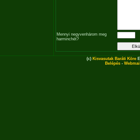
Mennyi negyvenhárom meg
harminchét?
(c)
Kisvasutak Baráti Köre
E
Belépés
-
Webmai