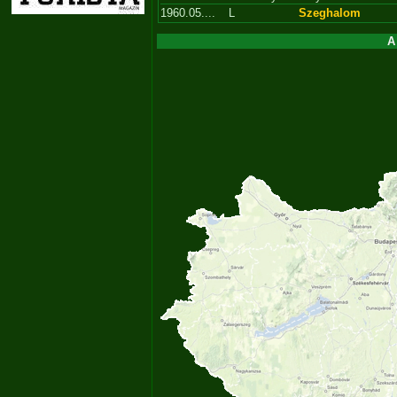
1960.05....
L
Szeghalom
A