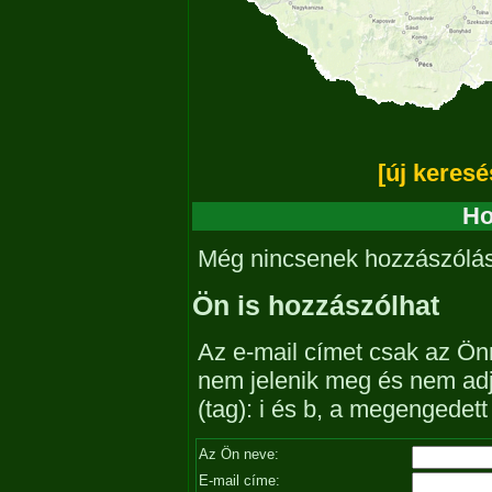
[új keresé
Ho
Még nincsenek hozzászólá
Ön is hozzászólhat
Az e-mail címet csak az Önn
nem jelenik meg és nem ad
(tag): i és b, a megengedet
Az Ön neve:
E-mail címe: