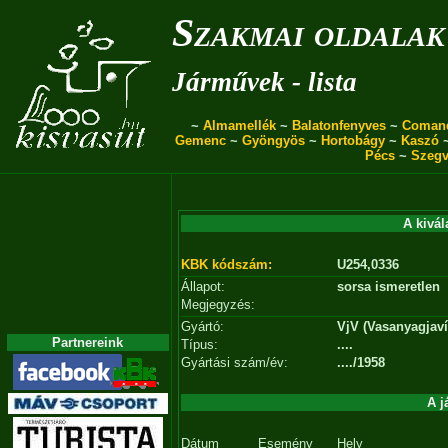
Szakmai oldalak
Járművek - lista
~
Almamellék
~
Balatonfenyves
~
Coman
Gemenc
~
Gyöngyös
~
Hortobágy
~
Kaszó
Pécs
~
Szegv
A kivál
KBK kódszám:
U254,0336
Állapot:
sorsa ismeretlen
Megjegyzés:
Gyártó:
VjV (Vasanyagjavít
Partnereink
Típus:
....
Gyártási szám/év:
..../1958
A j
Dátum
Esemény
Hely