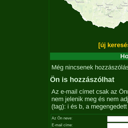
[új keresé
Ho
Még nincsenek hozzászólá
Ön is hozzászólhat
Az e-mail címet csak az Önn
nem jelenik meg és nem ad
(tag): i és b, a megengedet
Az Ön neve:
E-mail címe: