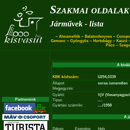
Szakmai oldalak
Járművek - lista
~
Almamellék
~
Balatonfenyves
~
Coman
Gemenc
~
Gyöngyös
~
Hortobágy
~
Kaszó
Pécs
~
Szegv
A kivál
KBK kódszám:
U254,0339
Állapot:
sorsa ismeretlen
Megjegyzés:
Gyártó:
VjV (Vasanyagjavít
Partnereink
Típus:
....
Gyártási szám/év:
..../1958
A j
Dátum
Esemény
Hely