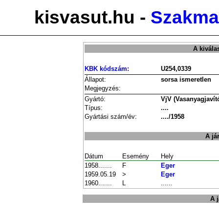
kisvasut.hu -
Szakmai
A kivála
KBK kódszám:
U254,0339
Állapot:
sorsa ismeretlen
Megjegyzés:
Gyártó:
VjV (Vasanyagjavító
Típus:
....
Gyártási szám/év:
..../1958
A já
Dátum
Esemény
Hely
1958.......
F
Eger
1959.05.19
>
Eger
1960.......
L
......
A 