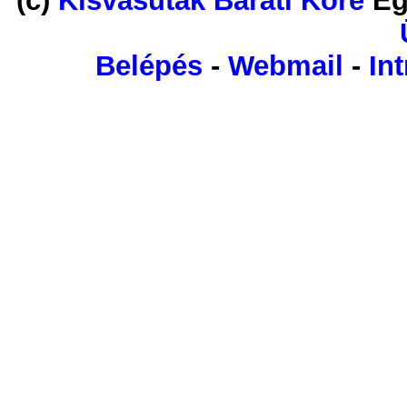
(c)
Kisvasutak Baráti Köre
Eg
Belépés
-
Webmail
-
Int