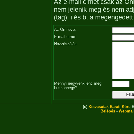
Az e-mail címet csak az Önn
nem jelenik meg és nem ad
(tag): i és b, a megengedet
Az Ön neve:
E-mail címe:
Hozzászólás:
Mennyi negyvenkilenc meg
huszonnégy?
(c)
Kisvasutak Baráti Köre
E
Belépés
-
Webmai