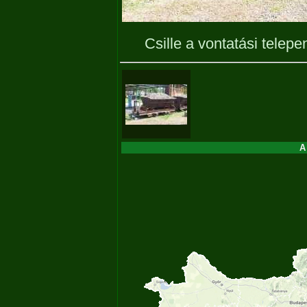
Csille a vontatási telep
A