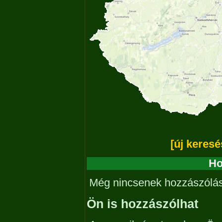
[új keresé
Ho
Még nincsenek hozzászólá
Ön is hozzászólhat