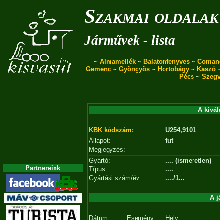
Szakmai oldalak
Járművek - lista
~
Almamellék
~
Balatonfenyves
~
Coman
Gemenc
~
Gyöngyös
~
Hortobágy
~
Kaszó
Pécs
~
Szegv
A kivál
KBK kódszám:
U254,9101
Állapot:
fut
Megjegyzés:
Gyártó:
.... (ismeretlen)
Partnereink
Típus:
....
Gyártási szám/év:
..../1...
A j
Dátum
Esemény
Hely