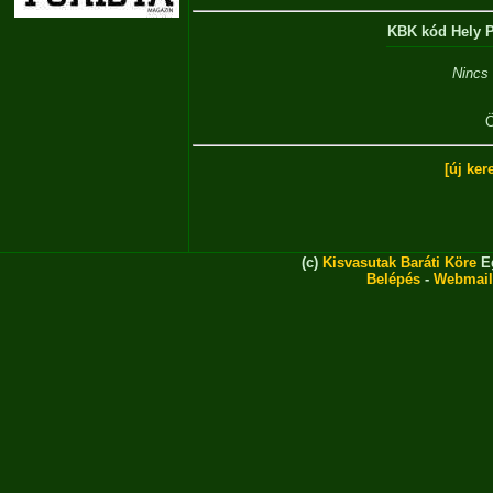
KBK kód
Hely
P
Nincs 
Ö
[új ker
(c)
Kisvasutak Baráti Köre
Eg
Belépés
-
Webmail