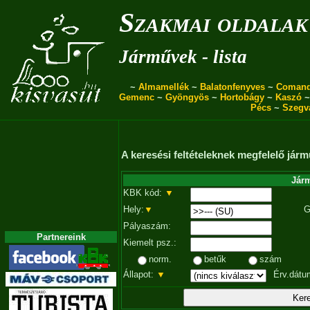
Szakmai oldalak
Járművek - lista
~
Almamellék
~
Balatonfenyves
~
Coman
Gemenc
~
Gyöngyös
~
Hortobágy
~
Kaszó
Pécs
~
Szegv
A keresési feltételeknek megfelelő járm
Járm
KBK kód:
▼
Hely:
▼
G
Pályaszám:
Partnereink
Kiemelt psz.:
norm.
betűk
szám
Állapot:
▼
Érv.dátu