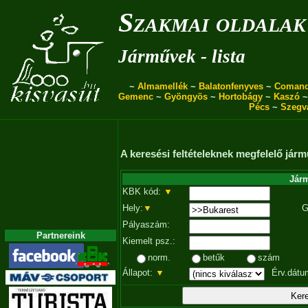
Szakmai oldalak
Járművek - lista
~
Almamellék
~
Balatonfenyves
~
Coman
Gemenc
~
Gyöngyös
~
Hortobágy
~
Kaszó
Pécs
~
Szegv
A keresési feltételeknek megfelelő járm
Járm
KBK kód:
▼
Hely:
▼
G
Pályaszám:
Partnereink
Kiemelt psz.:
norm.
betűk
szám
Állapot:
▼
Érv.dátu