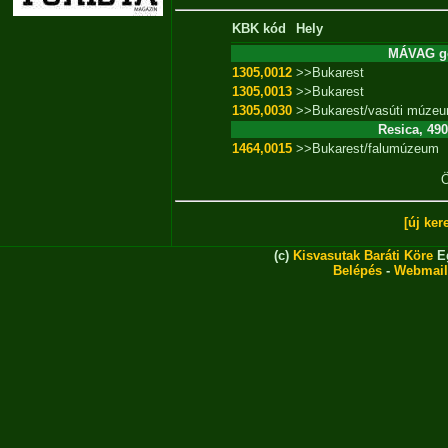
KBK kód
Hely
MÁVAG gő
1305,0012
>>Bukarest
1305,0013
>>Bukarest
1305,0030
>>Bukarest/vasúti múze
Resica, 49
1464,0015
>>Bukarest/falumúzeum
Ö
[új ker
(c)
Kisvasutak Baráti Köre
Eg
Belépés
-
Webmail