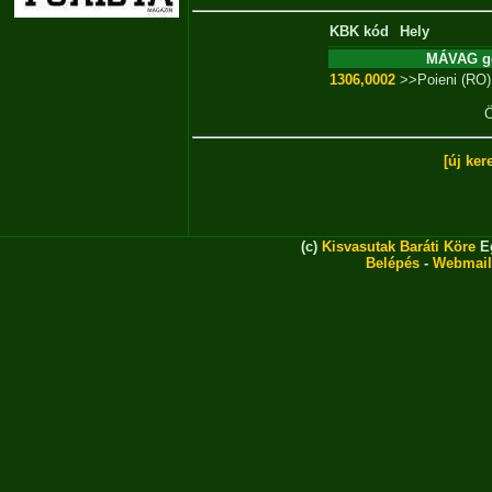
KBK kód
Hely
MÁVAG gő
1306,0002
>>Poieni (RO)
Ö
[új ker
(c)
Kisvasutak Baráti Köre
Eg
Belépés
-
Webmail