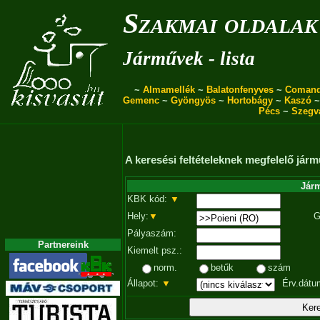
Szakmai oldalak
Járművek - lista
~
Almamellék
~
Balatonfenyves
~
Coman
Gemenc
~
Gyöngyös
~
Hortobágy
~
Kaszó
Pécs
~
Szegv
A keresési feltételeknek megfelelő járm
Járm
KBK kód:
▼
Hely:
▼
G
Pályaszám:
Partnereink
Kiemelt psz.:
norm.
betűk
szám
Állapot:
▼
Érv.dátu