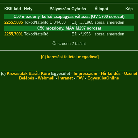
KBK kód
Hely
Pályaszám
Gyártás
Állapot
Kép
C50 mozdony, külső csapágyas változat (GV 5700 sorozat)
2255,5085
Tokod/fatelítő
E 04-033
ÉJj
..../1965
sorsa ismeretlen
C50 mozdony, MÁV M297 sorozat
2255,7001
Tokod/fatelítő
ÉJj
x/1955
sorsa ismeretlen
Összesen 2 találat.
[új keresési feltétel megadása]
(c)
Kisvasutak Baráti Köre
Egyesület -
Impresszum
-
Hír küldés
-
Üzenet
Belépés
-
Webmail
-
Intranet
-
FAV
-
EgyesületOnline