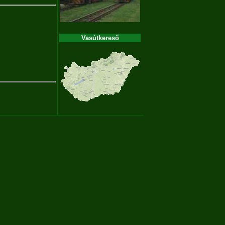
Vasútkereső