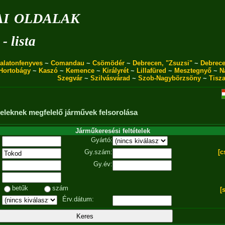
i oldalak
- lista
alatonfenyves
~
Comandau
~
Csömödér
~
Debrecen, "Zsuzsi"
~
Debrece
Hortobágy
~
Kaszó
~
Kemence
~
Királyrét
~
Lillafüred
~
Mesztegnyő
~
N
Szegvár
~
Szilvásvárad
~
Szob-Nagybörzsöny
~
Tisz
ételeknek megfelelő járművek felsorolása
Járműkeresési feltételek
Gyártó:
Gy.szám:
[c
Gy.év:
betűk
szám
[
Érv.dátum: