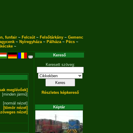
n, funfair
~
Felcsút
~
Felsőtárkány
~
Gemenc
agycenk
~
Nyíregyháza
~
Pálháza
~
Pécs
~
akécske
~
Kereső
Keresett szöveg:
sak meglévőek]
Részletes képkereső
[minden jármű]
[normál nézet]
Képtár
[tömör nézet]
szöveges nézet]