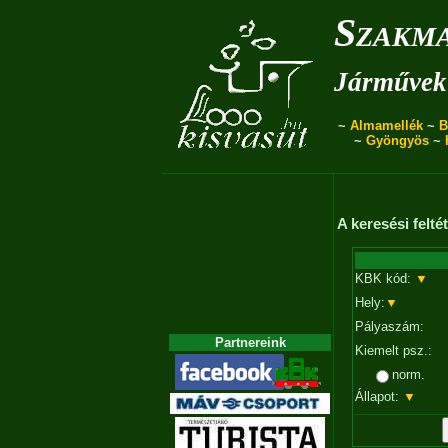
Szakma
Járművek 
~
Almamellék
~
B
~
Gyöngyös
~
A keresési felt
KBK kód:
▼
Hely:
▼
Pályaszám:
Partnereink
Kiemelt psz.:
norm.
Állapot:
▼