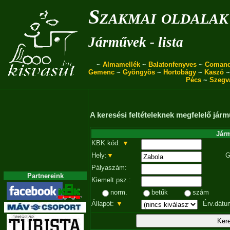
Szakmai oldalak
Járművek - lista
~
Almamellék
~
Balatonfenyves
~
Coman
Gemenc
~
Gyöngyös
~
Hortobágy
~
Kaszó
Pécs
~
Szegv
A keresési feltételeknek megfelelő járm
Járm
KBK kód:
▼
Hely:
▼
G
Pályaszám:
Partnereink
Kiemelt psz.:
norm.
betűk
szám
Állapot:
▼
Érv.dátu