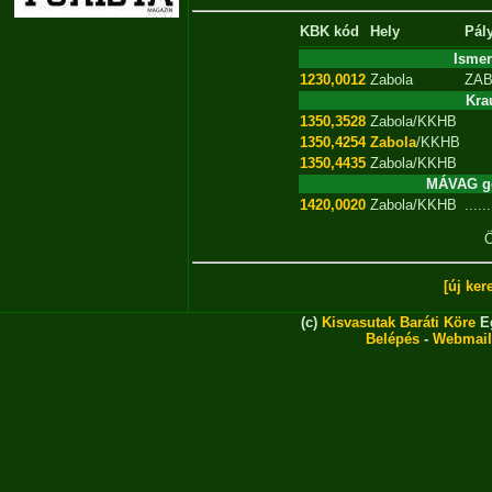
KBK kód
Hely
Pál
Isme
1230,0012
Zabola
ZA
Kra
1350,3528
Zabola/KKHB
1350,4254
Zabola
/KKHB
1350,4435
Zabola/KKHB
MÁVAG gő
1420,0020
Zabola/KKHB
......
Ö
[új ker
(c)
Kisvasutak Baráti Köre
Eg
Belépés
-
Webmail