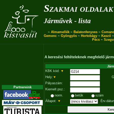
Szakmai oldalak
Járművek - lista
~
Almamellék
~
Balatonfenyves
~
Coman
Gemenc
~
Gyöngyös
~
Hortobágy
~
Kaszó
Pécs
~
Szegv
A keresési feltételeknek megfelelő járm
Járm
KBK kód:
▼
Hely:
▼
G
Pályaszám:
Partnereink
Kiemelt psz.:
norm.
betűk
szám
Állapot:
▼
Érv.dátu