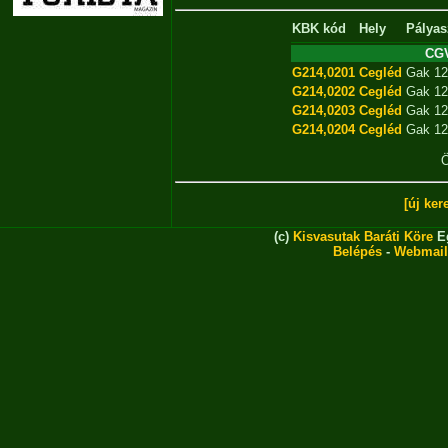
KBK kód
Hely
Pálya
CGV
G214,0201
Cegléd
Gak 12
G214,0202
Cegléd
Gak 12
G214,0203
Cegléd
Gak 12
G214,0204
Cegléd
Gak 12
Ö
[új ker
(c)
Kisvasutak Baráti Köre
Eg
Belépés
-
Webmail