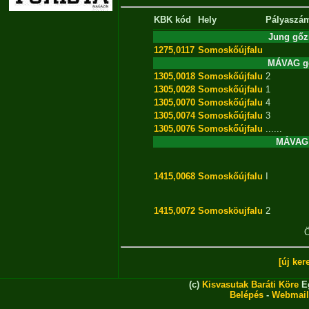
KBK kód
Hely
Pályaszá
Jung gőz
1275,0117
Somoskőújfalu
MÁVAG gő
1305,0018
Somoskőújfalu
2
1305,0028
Somoskőújfalu
1
1305,0070
Somoskőújfalu
4
1305,0074
Somoskőújfalu
3
1305,0076
Somoskőújfalu
......
MÁVAG 
1415,0068
Somoskőújfalu
I
1415,0072
Somosköujfalu
2
Ö
[új ker
(c)
Kisvasutak Baráti Köre
Eg
Belépés
-
Webmail