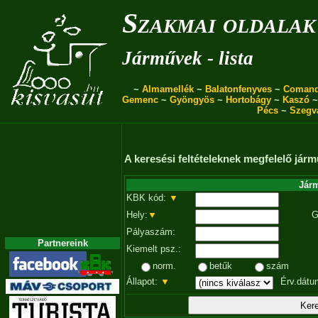
Szakmai oldalak
Járművek - lista
~
Almamellék
~
Balatonfenyves
~
Coman
Gemenc
~
Gyöngyös
~
Hortobágy
~
Kaszó
Pécs
~
Szegv
A keresési feltételeknek megfelelő járm
Járm
KBK kód:
▼
Hely:
▼
G
Pályaszám:
Partnereink
Kiemelt psz.:
norm.
betűk
szám
Állapot:
▼
Érv.dátu