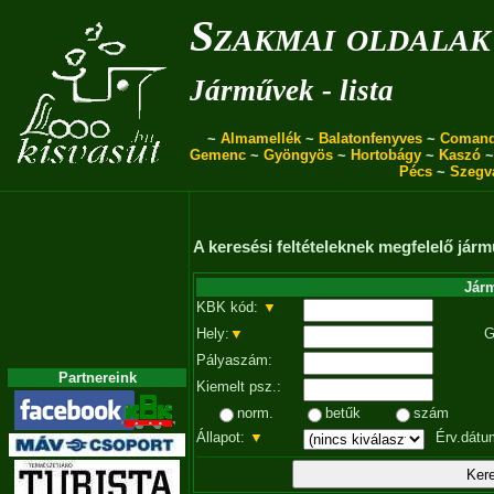
Szakmai oldalak
Járművek - lista
~
Almamellék
~
Balatonfenyves
~
Coman
Gemenc
~
Gyöngyös
~
Hortobágy
~
Kaszó
Pécs
~
Szegv
A keresési feltételeknek megfelelő járm
Járm
KBK kód:
▼
Hely:
▼
G
Pályaszám:
Partnereink
Kiemelt psz.:
norm.
betűk
szám
Állapot:
▼
Érv.dátu