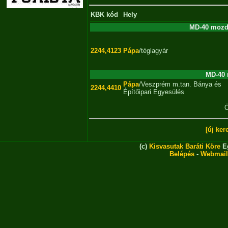
KBK kód
Hely
MD-40 mozdo
2244,4123
Pápa
/téglagyár
MD-40 
Pápa
/Veszprém m.tan. Bánya és
2244,4410
Építőipari Egyesülés
Ö
[új ker
(c)
Kisvasutak Baráti Köre
Eg
Belépés
-
Webmail