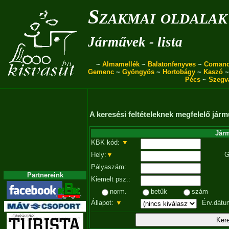
Szakmai oldalak
Járművek - lista
~
Almamellék
~
Balatonfenyves
~
Coman
Gemenc
~
Gyöngyös
~
Hortobágy
~
Kaszó
Pécs
~
Szegv
A keresési feltételeknek megfelelő járm
Járm
KBK kód:
▼
Hely:
▼
G
Pályaszám:
Partnereink
Kiemelt psz.:
norm.
betűk
szám
Állapot:
▼
Érv.dátu