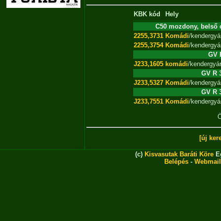
KBK kód
Hely
C50 mozdony, belső c
2255,3731
Komádi
/kendergyá
2255,3754
Komádi
/kendergyá
GV R
J233,1605
komádi
/kendergyá
GV R 3
J233,5327
Komádi
/kendergyá
GV R 3
J233,7551
Komádi
/kendergyá
Ö
[új ker
(c)
Kisvasutak Baráti Köre
Eg
Belépés
-
Webmail