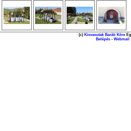
(c)
Kisvasutak Baráti Köre
Eg
Belépés
-
Webmail