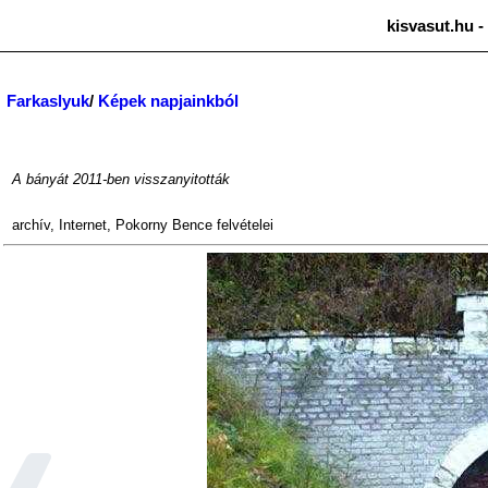
kisvasut.hu -
Farkaslyuk
/
Képek napjainkból
A bányát 2011-ben visszanyitották
archív
,
Internet
,
Pokorny Bence
felvételei