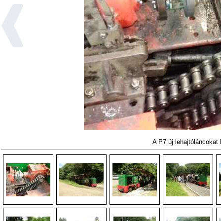
A P7 új lehajtóláncokat