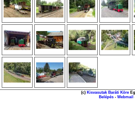
(c)
Kisvasutak Baráti Köre
Eg
Belépés
-
Webmail