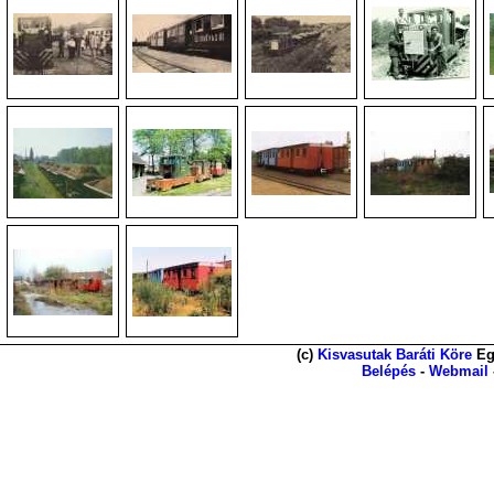
(c)
Kisvasutak Baráti Köre
Eg
Belépés
-
Webmail