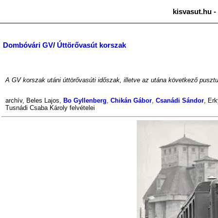
kisvasut.hu -
Dombóvári GV
/
Úttörővasút korszak
A GV korszak utáni úttörővasúti időszak, illetve az utána következő pusztu
archív
,
Beles Lajos
,
Bo Gyllenberg
,
Chikán Gábor
,
Csanádi Sándor
,
Erk
Tusnádi Csaba Károly
felvételei