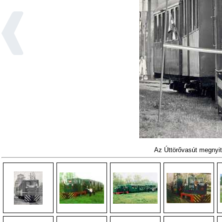
Az Úttörővasút megnyit