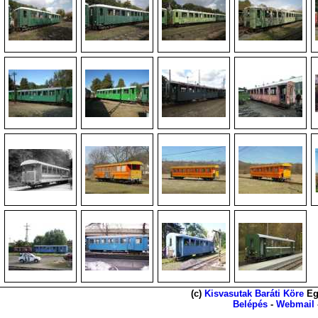
(c)
Kisvasutak Baráti Köre
Eg
Belépés
-
Webmail