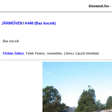
kisvasut.hu -
JÁRMŰVEK
/
A448 (Bax kocsik)
Bax kocsik
Chikán Gábor
,
Felek Ferenc
,
ismeretlen
,
Lőrincz László
felvételei